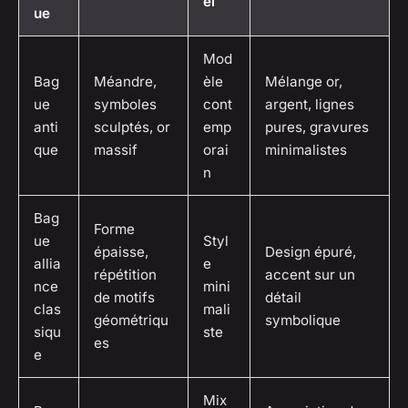
el
ue
Mod
Bag
Méandre,
èle
Mélange or,
ue
symboles
cont
argent, lignes
anti
sculptés, or
emp
pures, gravures
que
massif
orai
minimalistes
n
Bag
Forme
ue
Styl
épaisse,
Design épuré,
allia
e
répétition
accent sur un
nce
mini
de motifs
détail
clas
mali
géométriqu
symbolique
siqu
ste
es
e
Mix