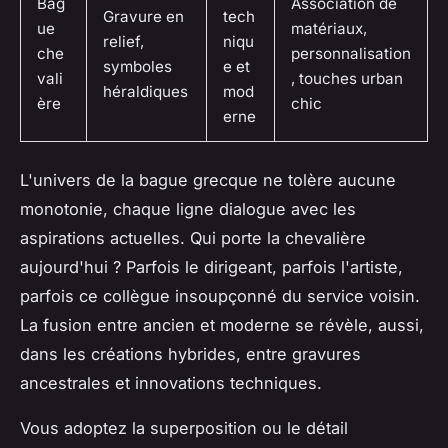
Bag
Association de
Gravure en
tech
ue
matériaux,
relief,
niqu
che
personnalisation
symboles
e et
vali
, touches urban
héraldiques
mod
ère
chic
erne
L'univers de la bague grecque ne tolère aucune
monotonie, chaque ligne dialogue avec les
aspirations actuelles. Qui porte la chevalière
aujourd'hui ? Parfois le dirigeant, parfois l'artiste,
parfois ce collègue insoupçonné du service voisin.
La fusion entre ancien et moderne se révèle, aussi,
dans les créations hybrides, entre gravures
ancestrales et innovations techniques.
Vous adoptez la superposition ou le détail